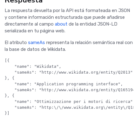
Respuesta
La respuesta devuelta por la API está formateada en JSON
y contiene información estructurada que puede añadirse
directamente al campo
about
de la entidad JSON-LD
serializada en tu página web.
El atributo
sameAs
representa la relación semántica real con
la base de datos de Wikidata.
[{

    "name": "Wikidata",

    "sameAs": "http://www.wikidata.org/entity/Q2013"

}, {

    "name": "Application programming interface",

    "sameAs": "http://www.wikidata.org/entity/Q165194"

}, {

    "name": "Ottimizzazione per i motori di ricerca",

    "sameAs": "http:\/\/www.wikidata.org\/entity\/Q1807
}]