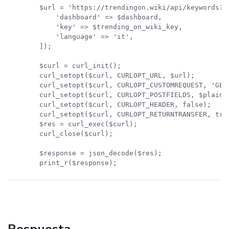
$url = 'https://trendingon.wiki/api/keywords?' 
    'dashboard' => $dashboard,

    'key' => $trending_on_wiki_key,

    'language' => 'it',

]);

$curl = curl_init();

curl_setopt($curl, CURLOPT_URL, $url);

curl_setopt($curl, CURLOPT_CUSTOMREQUEST, 'GET'
curl_setopt($curl, CURLOPT_POSTFIELDS, $plainte
curl_setopt($curl, CURLOPT_HEADER, false);

curl_setopt($curl, CURLOPT_RETURNTRANSFER, true
$res = curl_exec($curl);

curl_close($curl);

$response = json_decode($res);

print_r($response);