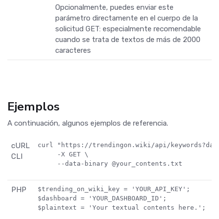
Opcionalmente, puedes enviar este
parámetro directamente en el cuerpo de la
solicitud GET: especialmente recomendable
cuando se trata de textos de más de 2000
caracteres
Ejemplos
A continuación, algunos ejemplos de referencia.
cURL
curl "https://trendingon.wiki/api/keywords?das
     -X GET \

CLI
     --data-binary @your_contents.txt
PHP
$trending_on_wiki_key = 'YOUR_API_KEY';

$dashboard = 'YOUR_DASHBOARD_ID';

$plaintext = 'Your textual contents here.';
